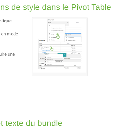
ns de style dans le Pivot Table
clique
n
en mode
uire
une
t texte du bundle