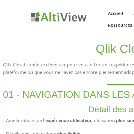
Accueil
Ressources
Spécialiste Qlik Sense et QlikView Partenaire Qli
AltiView
Qlik C
Qlik Cloud continue d’évoluer pour vous offrir une expérience 
plateforme ou que vous ne l’ayez pas encore pleinement adopté
01 - NAVIGATION DANS LES
Détail des a
Améliorations de l’
utilisation
expérience utilisateur,
plus sim
Détails des applications
plus lisible